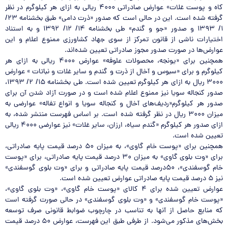
کاه و پوست غلات» عوارض صادراتی ۴۰۰۰ ریالی به ازای هر کیلوگرم در نظر
گرفته شده است. این در حالی است که صدور «ذرت دامی» طبق بخشنامه ۲۳/
۱/ ۱۳۹۳ و صدور «جو و گندم» طی بخشنامه ۱۴/ ۱۲/ ۱۳۹۲ و به استناد
اختیارات ناشی از قانون تمرکز از سوی جهاد کشاورزی ممنوع اعلام و این
عوارض‌ها در صورت صدور مجوز صادراتی تعیین شده‌اند.
همچنین برای «یونجه، محصولات علوفه» عوارض ۴۰۰۰ ریالی به ازای هر
کیلوگرم و برای «سبوس و آخال از ذرت و گندم و سایر غلات و نباتات » عوارض
۳۰۰۰ ریال به ازای هر کیلوگرم تعیین شده است. طی بخشنامه ۱۵/ ۲/ ۱۳۹۳،
صدور کنجاله سویا نیز ممنوع اعلام شده است و در صورت آزاد شدن آن برای
صدور هر کیلوگرم«ردیف‌های آخال و کنجاله سویا و انواع تفاله» عوارضی به
میزان ۳۰۰۰ ریال در نظر گرفته شده است. بر اساس فهرست منتشر شده، به
ازای صدور هر کیلوگرم «گندم سیاه، ارزان، سایر غلات» نیز عوارضی ۴۰۰۰ ریالی
تعیین شده است.
همچنین برای «پوست خام گاوی»، به میزان ۵۰ درصد قیمت پایه صادراتی،
برای «وت بلوی گاوی» به میزان ۳۰ درصد قیمت پایه صادراتی، برای «پوست
خام گوسفندی»، ۵۰‌درصد قیمت پایه صادراتی و برای «وت بلوی گوسفندی»
نیز ۵ درصد قیمت پایه صادراتی عوارض تعیین شده است.
عوارض تعیین شده برای ۴ کالای «پوست خام گاوی»، «وت بلوی گاوی»،
«پوست خام گوسفندی» و «وت بلوی گوسفندی» در حالی صورت گرفته است
که منابع حاصل از آنها به تناسب در چارچوب ضوابط قانونی صرف توسعه
بخش‌های مذکور می‌شود. از طرفی طبق این فهرست، عوارض ۵۰ درصد قیمت