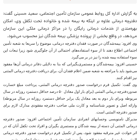
به گزارش اداره کل روابط عمومی سازمان تأمین اجتماعی، سعید حسینی گفت:
دفترچه درمانی علاوه بر اینکه به بیمه شده و خانواده تحت تکفل وی، امکان
بهره‌مندی از خدمات درمانی رایگان را در مراکز درمانی ملکی این سازمان
می‌دهد، در واقع بخشی از پرونده پزشکی بیمه شدگان نیز محسوب می‌شود.
وی افزود: بیمه‌شدگان در صورت فقدان دفترچه درمانی، موضوع را سریعا به شعبه تأمین
اجتماعی اطلاع دهند تا از سوء استفاده‌های احتمالی از آن جلوگیری شود زیرا تبعات این
سوء استفاده بیمه شده را نیز در بر می‌گیرد.
حسینی افزود: بیمه‌شدگان و مستمری‌بگیرانی که بنا به دلایلی دفا‌تر درمانی آن‌ها مفقود
می‌شود باید با مراجعه به شعبه ضمن اعلام فقدان آن، برای دریافت دفترچه درمانی المثنی
نیز اقدام کنند.
وی گفت: تکمیل فرم درخواست صدور دفترچه درمانی المثنی، پرداخت مبلغ خسارت
صدوردفترچه درمانی المثنی (برای بار اول معادل ۵۰ درصد حداقل دستمزد روزانه در سال
مربوطه وبرای بار دوم به بعد معادل یک برابر حداقل دستمزد روزانه در سال مربوطه)
وارائه اصل و تصویر شناسنامه و کارت ملی صاحب دفترچه مفقودی مدارک لازم برای
صدور دفترچه المثنی است.
مدیرکل نامنویسی وحسابهای انفرادی سازمان تأمین اجتماعی افزود: صدور دفترچه
درمانی المثنی آن دسته از بیمه شدگان و مستمری بگیران و افراد تحت تکفل آنان که در
اثر حوادث غیر مترقبه مفقود شود، پس از تکمیل فرم درخواست صدور دفترچه درمانی
المثنی و تاییدیه از مراجع ذیصلاح صرفاً بدون اخذ وجه خسارت مربوطه انجام می‌شود.