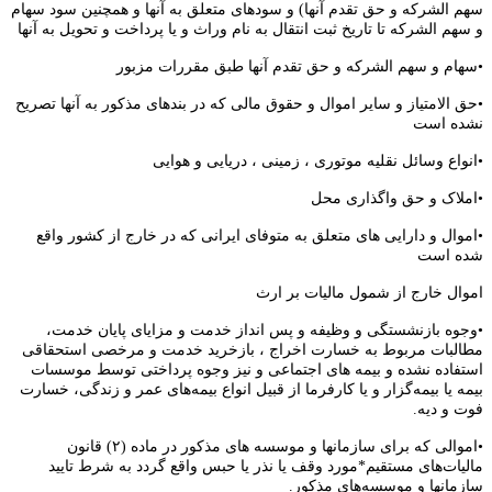
سهم الشرکه و حق تقدم آنها) و سودهای متعلق به آنها و همچنین سود سهام
و سهم الشرکه تا تاریخ ثبت انتقال به نام وراث و یا پرداخت و تحویل به آنها
•سهام و سهم الشرکه و حق تقدم آنها طبق مقررات مزبور
•حق الامتیاز و سایر اموال و حقوق مالی که در بندهای مذکور به آنها تصریح
نشده است
•انواع وسائل نقلیه موتوری ، زمینی ، دریایی و هوایی
•املاک و حق واگذاری محل
•اموال و دارایی های متعلق به متوفای ایرانی که در خارج از کشور واقع
شده است
اموال خارج از شمول مالیات بر ارث
•وجوه بازنشستگی و وظیفه و پس انداز خدمت و مزایای پایان خدمت،
مطالبات مربوط به خسارت اخراج ، بازخرید خدمت و مرخصی استحقاقی
استفاده نشده و بیمه های اجتماعی و نیز وجوه پرداختی توسط موسسات
بیمه یا بیمه‌گزار و یا کارفرما از قبیل انواع بیمه‌های عمر و زندگی، خسارت
فوت و دیه.
•اموالی که برای سازمانها و موسسه های مذکور در ماده (۲) قانون
مالیات‌های مستقیم*مورد وقف یا نذر یا حبس واقع گردد به شرط تایید
سازمانها و موسسه‌های مذکور.