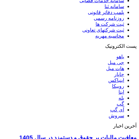
سامانه خدمات قضایی
سامانه ثنا
پلمپ دفاتر قانونی
روزنامه رسمی
ثبت شرکت ها
ثبت شرکتهای تعاونی
محاسبه مهريه
پست الکترونیک
یاهو
جی میل
هات میل
چاپار
اینباکس
روبیکا
ایتا
بله
گپ
آی گپ
سروش
آخرین اخبار
معافیت مالیات بر حقوق و دستمزد در سال 1405