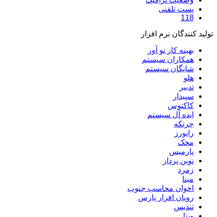
پست تلفنی
118
تولید کنندگان نرم افزار
بهینه کار نو آور
همکاران سیستم
شایگان سیستم
هلو
تدبیر
سپیدار
کاکتوس
ایده آل سیستم
چرتکه
رایورز
محک
پارمیس
نوین پرداز
زمرد
مبنا
اخوان محاسب جنوب
رویان افزار پارس
تندیس
وینا