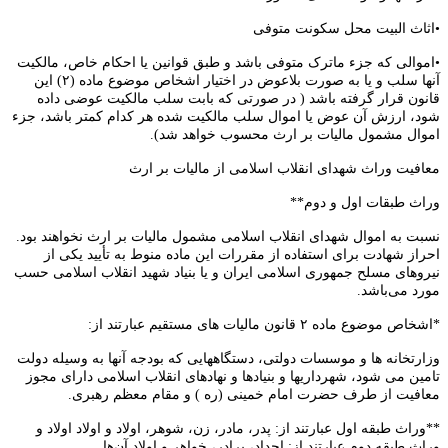
•اثاث البیت محل سکونت متوفی
•اموالی که جزء ماترک متوفی باشد و طبق قوانین یا احکام خاص، مالکیت
آنها سلب و یا به صورت بلاعوض در اختیار اشخاص موضوع ماده (۲) این
قانون قرار گرفته باشد ( در صورتی که بابت سلب مالکیت عوضی داده
شود، ارزش آن عوض یا اموال سلب مالکیت شده هر کدام کمتر باشد، جزء
اموال مشمول مالیات بر ارث محسوب خواهد شد).
معافیت وراث شهدای انقلاب اسلامی از مالیات بر ارث
وراث طبقات اول و دوم**
نسبت به اموال شهدای انقلاب اسلامی مشمول مالیات بر ارث نخواهند بود.
احراز شهادت برای استفاده از مقررات این ماده منوط به تأیید یکی از
نیروهای مسلح جمهوری اسلامی ایران و یا بنیاد شهید انقلاب اسلامی حسب
مورد می‌باشد.
*اشخاص موضوع ماده ۲ قانون مالیات های مستقیم عبارتند از:
وزارتخانه ها و موسسات دولتی، دستگاههایی که بودجه آنها به وسیله دولت
تامین می شود، شهرداریها و بنیادها و نهادهای انقلاب اسلامی دارای مجوز
معافیت از طرف حضرت امام خمینی (ره ) و مقام معظم رهبری.
**وراث طبقه اول عبارتند از: پدر، مادر، زن، شوهر، اولاد و اولاد اولاد و
وراث طبقه دوم عبارتند از: اجداد، برادر، خواهر و اولاد آن‌ها.