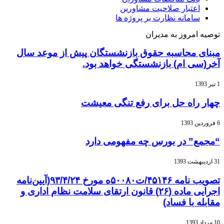
اعتبار صلاحیت مشاورین
سامانه نظارت بر پروژه ها
توصیه امروز به مدیران
مبنای محاسبه حقوق بازنشستگان پیش از موعد سال
آخر(سی ام) بازنشستگی خواهد بود.
1 تیر 1393
چهار راه حل برای رفع تنگی معیشت
6 فروردین 1393
“مجمع” در بورس چه مفهومی دارد
31 اردیبهشت 1393
تصویب نامه ۴۵۱۴۶/ت۵۰۰۸۰ه مورخ ۹۳/۴/۲۴(آیین‌نامه
اجرایی ماده (۲۶) قانون ارتقای سلامت نظام اداری و
مقابله با فساد)
10 مرداد 1393