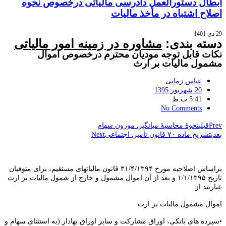
ابطال دستورالعمل دادرسی مالیاتی درخصوص نحوه
اصلاح اشتباه در مأخذ مالیات
29 دی 1401
دسته بندی:
مشاوره در زمینه امور مالیاتی
نکات قابل توجه مودیان محترم درخصوص اموال
مشمول مالیات بر ارث
عباس زمانی
20 شهریور 1395
5:41 ب.ظ
No Comments
Prev
قبلی
نحوۀ محاسبۀ میانگین موزون سهام
بعدی
تشریح ماده ۷۰ قانون تأمین اجتماعی
Next
براساس اصلاحیه مورخ ۳۱/۴/۱۳۹۴ قانون مالیاتهای مستقیم، برای متوفیان
تاریخ ۱/۱/۱۳۹۵ و بعد از آن اموال مشمول و خارج از شمول مالیات بر ارث
عبارتند از:
اموال مشمول مالیات بر ارث
•سپرده های بانکی، اوراق مشارکت و سایر اوراق بهادار (به استثنای سهام و