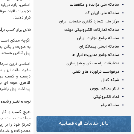
سامانه ملی مزایده و مناقصات
اساس، باید درباره
تجربیات افراد موف
سامانه ملی ایران کد
قرار دهید.
مرکز ملی شماره گذاری خدمات ایران
سامانه تدارکات الکترونیکی دولت
تلاش برای کسب درآمد
سامانه جامع تجارت ایران
اگرچه ممکن است بر
سامانه ایمنی پیمانکاران
به صورت رایگان به
پول آنلاین هستند.
سامانه جامع مدیریت انبار ها
تحقیقات راه مسکن و شهرسازی
اساسی ترین سرمایه
مفید مانند ابزار 
درخواست فرآورده های نفتی
درست و کسب موفق
شبکه کدال
ظاهری حرفه ای بر
تالار مجازی بورس
پرداخت پول باشید
نماد الکترونیکی
توجه به تغییر و نادید
سامانه جام
هیچ کسب و کار آن
موفقیت نیست. بسیا
تالار خدمات قوه قضاییه
تمرکز خود را بر زی
محصولات و خدمات 