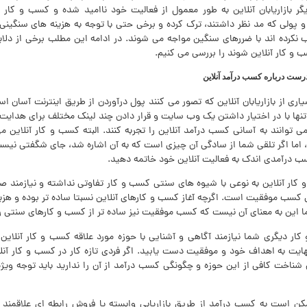
 بازاریابان آنلاین به طور معمول از فعالیت خود ناامید شده و کسب و کار ای
و پولی که مد نظر داشتند، ترک کرده و برخی حتی با توجه به هزینه های سنگینی 
نکرده اند با ضررهای سنگین مواجه می شوند. در ادامه این مطلب برخی از دلایل
کار آنلاین شوند را بررسی می کنیم.
رست درباره کسب درآمد آنلاین
یاری از بازاریابان آنلاین که تصور می کنند پول درآوردن از طریق اینترنت آسان 
 تنها با در اختیار داشتن یک وب سایت و قرار دادن چند لینک مختلف برای هدایت ب
وانند به آسانی کسب درآمد آنلاین را تجربه کنند. البته کسب و کار آنلاین می
 اما اگر تلقی شما از سادگی آن چیزی است که به آن اشاره شد، جای شگفتی نیست
 درآمدی اندک به فعالیت آنلاین خود خاتمه دهید.
ار آنلاین به نوعی با شیوه های سنتی کسب و کار تفاوتی نداشته و نیازمند ص
کسب موفقیت است. اگرچه آغاز کسب و کارهای آنلاین نسبتا ساده تر بوده و هزین
ا این به معنای آن نیست که کسب موفقیت نیز ساده تر از کسب و کارهای سنتی 
ار دیگری شما نیازمند آگاهی و آشنایی با حوزه مورد علاقه کسب و کار آنلای
نهایت به اهداف خود و موفقیت دست یابید. اگر فردی تازه کار در کسب و کار آ
شناخت کافی از این حوزه و چگونگی کسب درآمد از آن را ندارید باید توجه ویژه
کن است به کسب درآمد از طریق بازاریابی وابسته یا فروش رابطه ای علاقمند 