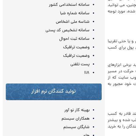
سامانه استخدامی کشور
نین، می توانید
شده، مورد توجه
سامانه شماره شبا
شناسه ملی اشخاص
سامانه تشخیص کد پستی
سامانه ثبت احوال
 یا حتی تقریبا
وضعیت ترافیک
ری پول برای کسب
وضعیت ترافیک
پست تلفنی
 برخی ابزارهای
به حرکت در مسیر
۱۱۸
وب سایت که از
ت خود مجبور به
تولید کنندگان نرم افزار
بهینه کار نو آور
ند قادر به کسب
همکاران سیستم
تکب شده و بیشتر
دگان را به خرید
شایگان سیستم
هلو