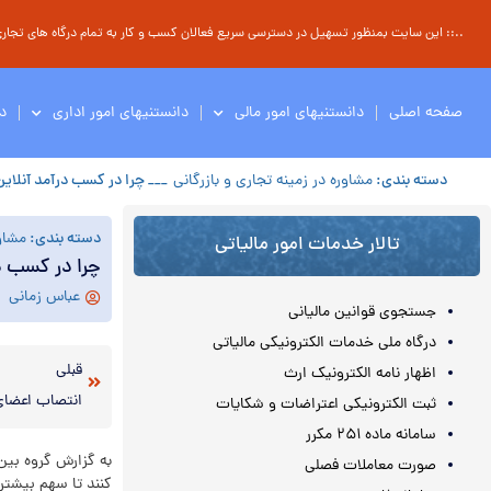
..:: این سایت بمنظور تسهیل در دسترسی سریع فعالان کسب و کار به تمام درگاه های تجاری ، 
صفحه اصلی
دانستنیهای امور مالی
دانستنیهای امور اداری
د
دسته بندی:
مشاوره در زمینه تجاری و بازرگانی
___ چرا در کسب درآمد آنلای
دسته بندی:
مشاور
تالار خدمات امور مالیاتی
چرا در کسب د
عباس زمانی
جستجوی قوانین مالیانی
درگاه ملی خدمات الکترونیکی مالیاتی
قبلی
اظهار نامه الکترونیک ارث
ثبت الکترونیکی اعتراضات و شکایات
سامانه ماده ۲۵۱ مکرر
به گزارش گروه بین 
صورت معاملات فصلی