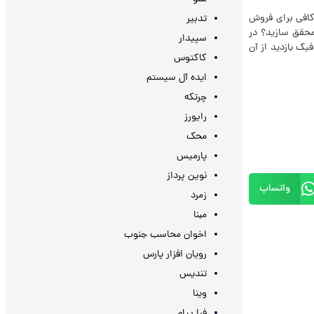
 کافی برای فروش
تدبیر
 محقق سازید؟ در
سپیدار
یک بازدید از آن
کاکتوس
ایده آل سیستم
چرتکه
رایورز
محک
پارمیس
نوین پرداز
واتساپ
زمرد
مبنا
اخوان محاسب جنوب
رویان افزار پارس
تندیس
وینا
فرا پیام