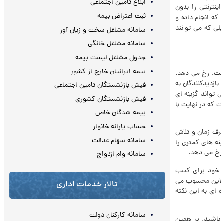
ابلاغ تامین اجتماعی
نترنتی را بدون
ثبت اعتراض بیمه
که انجام داده و
ی که می توانند
سامانه مشاغل سخت و زیان آور
سامانه مشاغل خانگی
جدول مشاغل لیست بیمه
بیمه ایرانیان خارج از کشور
است، رخ می دهد.
ازدیدکنندگان به
فیش بازنشستگان تامین اجتماعی
 تواند گزینه ای
فیش بازنشستگان کشوری
 که در نهایت با
بیمه شدگان خاص
حساب یارانه خانوار
رف زمان و تلاش
سامانه سهام عدالت
ه های کمتری را
رخ می دهد.
سامانه وام ازدواج
ن خود برای کسب
نلاین محسوب می
تالار خدمات اداری
 ای به این نکته
سامانه کارکنان دولت
باشید. بر همین