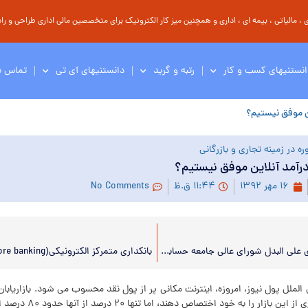
مالیاتی ، بیمه ای ، اداری و همچنین میز کار الکترونیک برای متخصصین مالی اداری طراحی و راه 
انستنیهای کسب و کار
رتبه و گرید
دانستنیهای آی تی
تماس با
ن موفق نیستیم؟
ه در زمینه تجاری و بازرگانی
رآمد آنلاین موفق نیستیم؟
۱۶ مهر ۱۳۹۲
۱۱:۴۴ ق.ظ
No Comments
انتصاب اعضای علی البدل شورای عالی جامعه حسابداران رسمی
بانکداری متمرکز الکترونیکی(core banking) چیست؟
الملل پول نیوز، امروزه، اینترنت مکانی پر از پول نقد محسوب می شود. بازاریابان
کنند تا سهم بیشتری از این بازار را