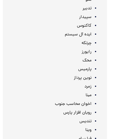
تدبیر
سپیدار
کاکتوس
ایده آل سیستم
چرتکه
رایورز
محک
پارمیس
نوین پرداز
زمرد
مبنا
اخوان محاسب جنوب
رویان افزار پارس
تندیس
وینا
فرا پیام