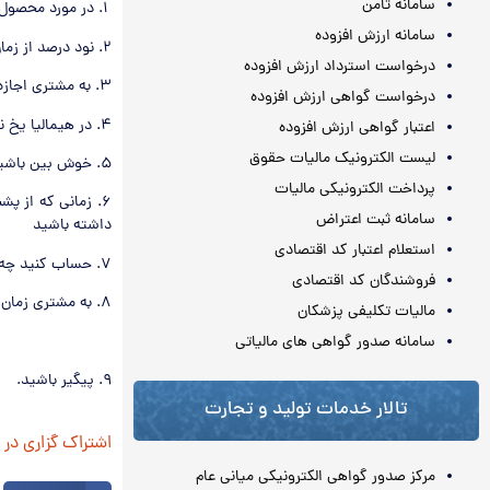
سامانه ثامن
۱. در مورد محصول خود رک و بی شیله پیله باشید
سامانه ارزش افزوده
۲. نود درصد از زمان را به شنیدن حرفهای مشتری اختصاص دهید
درخواست استرداد ارزش افزوده
۳. به مشتری اجازه دهید به حرفهای شما اعتماد کند. خرید کردن مستلزم اعتماد کردن است
درخواست گواهی ارزش افزوده
۴. در هیمالیا یخ نفروشید
اعتبار گواهی ارزش افزوده
لیست الکترونیک مالیات حقوق
۵. خوش بین باشید واقع گرا نباشید
پرداخت الکترونیکی مالیات
۶. زمانی که از 
سامانه ثبت اعتراض
داشته باشید
استعلام اعتبار کد اقتصادی
۷. حساب کنید چه تعداد نه خواهید شنید تا یک بله دریافت کنید
فروشندگان کد اقتصادی
۸. به مشتری زمان دهید تا در مورد خرید تصمیم گیری کند
مالیات تکلیفی پزشکان
سامانه صدور گواهی های مالیاتی
۹. پیگیر باشید.
تالار خدمات تولید و تجارت
اشتراک گزاری در
مرکز صدور گواهی الکترونیکی میانی عام