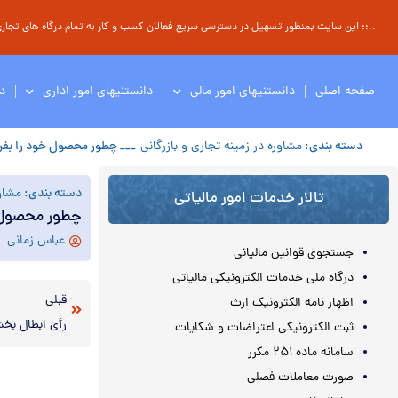
..:: این سایت بمنظور تسهیل در دسترسی سریع فعالان کسب و کار به تمام درگاه های تجاری ، 
صفحه اصلی
دانستنیهای امور مالی
دانستنیهای امور اداری
د
دسته بندی:
مشاوره در زمینه تجاری و بازرگانی
___ چطور محصول خود را بف
دسته بندی:
مشاور
تالار خدمات امور مالیاتی
چطور محصول 
عباس زمانی
جستجوی قوانین مالیانی
درگاه ملی خدمات الکترونیکی مالیاتی
قبلی
اظهار نامه الکترونیک ارث
ثبت الکترونیکی اعتراضات و شکایات
سامانه ماده ۲۵۱ مکرر
صورت معاملات فصلی