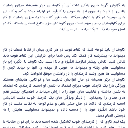
به گزارش گروه خبری بانکی دات آی آر کارمندان برتر همیشه میزان رضایت
بالایی از کار دارند چون آنها به خوبی با کارفرما در ارتباط بوده و کم و کاستی
های موجود در کار را عنوان میکنند. همانطور که میدانید میزان رضایت از کار
برای کارفرمایان بسیار مهم است چون کارمندان جزء منابع انسانی هستند که در
اصل سرمایه یک شرکت به حساب می آیند.
کارمندان باید توجه کنند که نقاط قوت در هر کاری بیش از نقاط ضعف در کار
میتواند به پیشرفت کار کمک کند پس شما برای افزایش این نقاط قوت باید
تلاش کنید. تلاش بیشتر نیازمند انگیزه ی بالا است. یک کارمند با انگیزه زیر بار
مسئولیت های رفته و میتواند به خوبی از عهده ی آنها بر بیاید ترس از
مسئولیت ها هیچ وقت کارمندان را در راهشان موفق نخواهد کرد.
کارمندان برتر همیشه در حال افزایش قابلیت ها و توانایی هایشان هستند
ویژگی بارز یک کارمند خوب میزان اعتماد به نفس او است. کارمندی که اعتماد
به نفس داشته و قابلیت های خود را با ارزش میداند با اطمینان بیشتر قدم
های بعدی را برمیدارد. از دیگر ویژگی های یک کارمند خوب مثبت اندیشی
است کارمندی که دائما در حال منفی بافی و عدم توجه به نکات مثبت در کار
خود باشد انگیزه خود را از دست داده و نمیتواند مسئولیت هایش را به
درستی انجام دهد.
یک تیم کاری که از کارمندان خوب تشکیل شده است باید دارای توان مقابله با
چالش های کاری را داشته باشد. تیم کاری اصولا وقتی که با مشکلاتی رو به رو