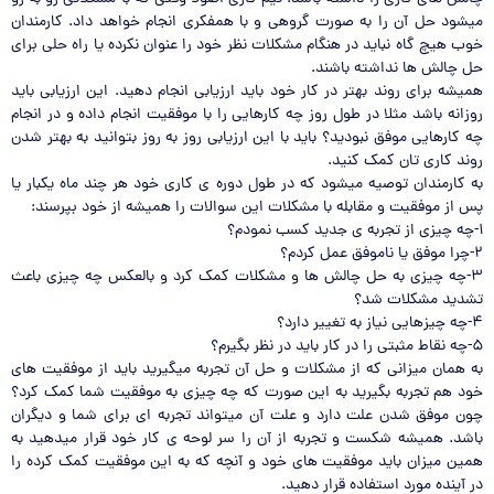
میشود حل آن را به صورت گروهی و با همفکری انجام خواهد داد. کارمندان
خوب هیچ گاه نباید در هنگام مشکلات نظر خود را عنوان نکرده یا راه حلی برای
حل چالش ها نداشته باشند.
همیشه برای روند بهتر در کار خود باید ارزیابی انجام دهید. این ارزیابی باید
روزانه باشد مثلا در طول روز چه کارهایی را با موفقیت انجام داده و در انجام
چه کارهایی موفق نبودید؟ باید با این ارزیابی روز به روز بتوانید به بهتر شدن
روند کاری تان کمک کنید.
به کارمندان توصیه میشود که در طول دوره ی کاری خود هر چند ماه یکبار یا
پس از موفقیت و مقابله با مشکلات این سوالات را همیشه از خود بپرسند:
۱-چه چیزی از تجربه ی جدید کسب نمودم؟
۲-چرا موفق یا ناموفق عمل کردم؟
۳-چه چیزی به حل چالش ها و مشکلات کمک کرد و بالعکس چه چیزی باعث
تشدید مشکلات شد؟
۴-چه چیزهایی نیاز به تغییر دارد؟
۵-چه نقاط مثبتی را در کار باید در نظر بگیرم؟
به همان میزانی که از مشکلات و حل آن تجربه میگیرید باید از موفقیت های
خود هم تجربه بگیرید به این صورت که چه چیزی به موفقیت شما کمک کرد؟
چون موفق شدن علت دارد و علت آن میتواند تجربه ای برای شما و دیگران
باشد. همیشه شکست و تجربه از آن را سر لوحه ی کار خود قرار میدهید به
همین میزان باید موفقیت های خود و آنچه که به این موفقیت کمک کرده را
در آینده مورد استفاده قرار دهید.