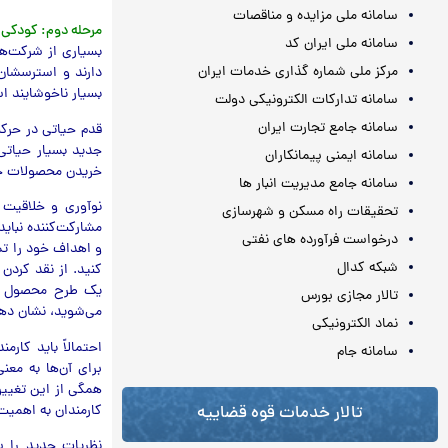
سامانه ملی مزایده و مناقصات
مرحله دوم: کودکی
سامانه ملی ایران کد
بسیاری از شرکت‌ها
مرکز ملی شماره گذاری خدمات ایران
دارند و استرسشان 
بسیار ناخوشایند اس
سامانه تدارکات الکترونیکی دولت
سامانه جامع تجارت ایران
قدم حیاتی در حرک
جدید بسیار حیاتی 
سامانه ایمنی پیمانکاران
خریدن محصولات جدی
سامانه جامع مدیریت انبار ها
نوآوری و خلاقیت 
تحقیقات راه مسکن و شهرسازی
درخواست فرآورده های نفتی
و اهداف خود را تش
شبکه کدال
کنید. از نقد کردن 
یک طرح محصول یا ب
تالار مجازی بورس
می‌شوید، نشان ده
نماد الکترونیکی
احتمالاً باید کار
سامانه جام
برای آن‌ها به مع
همگی از این تغییر
کارمندان به اهمیت
تالار خدمات قوه قضاییه
نظریات جدید را سر