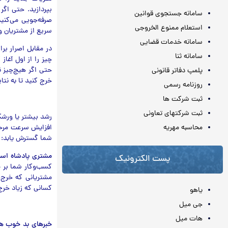
بپردازید. حتی اگ
سامانه جستجوی قوانین
صرفه‌جویی می‌کنی
استعلام ممنوع الخروجی
سریع از مشتریان وف
سامانه خدمات قضایی
در مقابل اصرار بر
سامانه ثنا
چیز را از اول آغا
حتی اگر هیچ‌چیز ن
پلمپ دفاتر قانونی
خرج کنید تا به نتا
روزنامه رسمی
ثبت شرکت ها
ثبت شرکتهای تعاونی
رشد بیشتر یا ورش
محاسبه مهريه
افزایش سرعت مرحله
شما گسترش یابد:
مشتری پادشاه اس
پست الکترونیک
کسب‌وکار شما بر مش
کسانی که زیاد خرج 
یاهو
جی میل
هات میل
خبرهای بد خوب ه