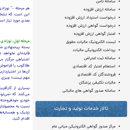
سامانه ثامن
هر مرحله –” نوزاد
سامانه ارزش افزوده
این است که تشخیص 
درخواست استرداد ارزش افزوده
بعدی مورد نیاز اس
درخواست گواهی ارزش افزوده
اعتبار گواهی ارزش افزوده
مرحله اول: نوزادی
لیست الکترونیک مالیات حقوق
بسته پیشنهادی شما
پرداخت الکترونیکی مالیات
فایده‌ای نخواهد د
سامانه ثبت اعتراض
طلاکوب را فراموش 
استعلام اعتبار کد اقتصادی
آن‌ها در اختیاردار
فروشندگان کد اقتصادی
مهم نیست؛ چیزی که 
مالیات تکلیفی پزشکان
بسیاری از کارآفری
سامانه صدور گواهی های مالیاتی
می‌کنند که نمی‌ت
خودی خودفروخته می
نسبت به محصولتان 
تالار خدمات تولید و تجارت
نزدیک و همسایه‌ها
اقدام کنید.
مرکز صدور گواهی الکترونیکی میانی عام