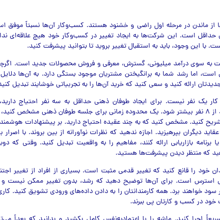
 از ماندن در مرحله اول راضی و خشنود هستند. کسب‌وکار آن‌ها نسبتاً موفق ا
حداقل است. این شرکت‌ها به ایجاد تغییر در کسب‌وکار خود هیچ علاقه‌ای ندارن
ت. با این وجود، باید به استقبال تغییر بروید تا بتوانید پیشرفت کنید.
ت به سوی درآمد میلیونی، گسترش، معرفی و فروش محصولات جدید است. اگرچ
است، اما رشد شما به برانگیختن مشتریان موجود بستگی دارد. به آن‌ها دلایل ق
دتان ارائه کنید و سعی کنید که خرید آن‌ها را به تجربیاتی خوشایند تبدیل کنید
کار یک نفر نیست. برای ایجاد طوفان ذهنی حداقل به سه نفر احتیاج دارید، ا
مشارکت‌کننده نباید از ۸ نفر بیشتر شود. یک محدوده زمانی برای جلسه طوفان ذهنی مشخص کنی
ریح کنید. مشخص کنید که به چند عقیده احتیاج دارید. بر پیشنهادات هوشمندان
عقاید دیگران بپرهیزید. اجازه ندهید که نظرات نوآورانه از بین بروند. با اصرار بر 
رنامه بازاریابی ارائه کنند، مفاهیم را به واقعیت تبدیل کنید. وقتی که دوب
ید که منتظر دیدن پیشرفت‌ها هستید.
مندان خود را قانع کنید که تغییر قدمی مثبت است. بسیاری از افراد از تغییر اجت
نی استرس است. برای آن‌ها توضیح دهید که رشد، بدون تغییر ممکن نیست و 
 سود خواهند برد. همه کارمندانتان را به دادن داده‌های ورودی تشویق کنید. کار
 خود در کسب و کارتان پی ببرند.
یعاً اجرا کنید. ماشه را با اعتمادبه‌نفس کامل بکشید و بدانید که بعداً می‌ت