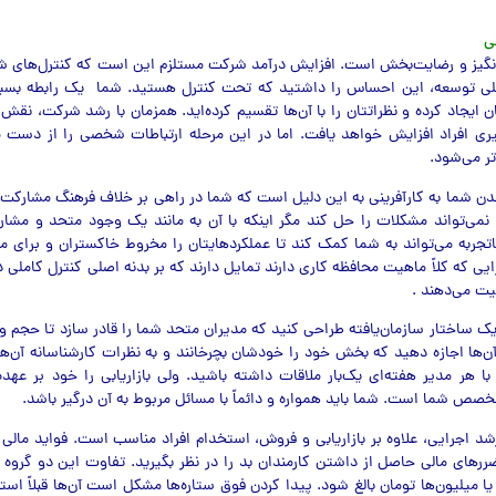
ی
نگیز و رضایت‌بخش است. افزایش درآمد شرکت مستلزم این است که کنترل‌های شد
بلی توسعه، این احساس را داشتید که تحت کنترل هستید. شما یک رابطه بسیار
ان ایجاد کرده و نظراتتان را با آن‌ها تقسیم کرده‌اید. همزمان با رشد شرکت، نق
یری افراد افزایش خواهد یافت. اما در این مرحله ارتباطات شخصی را از دست م
تر می‌شود.
شما به کارآفرینی به این دلیل است که شما در راهی بر خلاف فرهنگ مشارکت ق
نمی‌تواند مشکلات را حل کند مگر اینکه با آن به مانند یک وجود متحد و مشارک
تجربه می‌تواند به شما کمک کند تا عملکردهایتان را مخروط خاکستران و برای مش
ایی که کلاً ماهیت محافظه کاری دارند تمایل دارند که بر بدنه اصلی کنترل کاملی د
یت می‌دهند .
ک ساختار سازمان‌یافته طراحی کنید که مدیران متحد شما را قادر سازد تا حجم 
آن‌ها اجازه دهید که بخش خود را خودشان بچرخانند و به نظرات کارشناسانه آن‌ها 
ا هر مدیر هفته‌ای یک‌بار ملاقات داشته باشید. ولی بازاریابی را خود بر عهده
تخصص شما است. شما باید همواره و دائماً با مسائل مربوط به آن درگیر باشد.
د اجرایی، علاوه بر بازاریابی و فروش، استخدام افراد مناسب است. فواید مالی
رهای مالی حاصل از داشتن کارمندان بد را در نظر بگیرید. تفاوت این دو گروه
 یا میلیون‌ها تومان بالغ شود. پیدا کردن فوق ستاره‌ها مشکل است آن‌ها قبلاً استخ