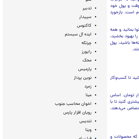
 وقت و پول خود
تدبیر
م است. بازخورد
سپیدار
کاکتوس
ا بمانید و همه
ایده آل سیستم
را بهبود بخشید،
ه‌ها باشید، پول
چرتکه
ند.
رایورز
محک
پارمیس
نوین پرداز
نید تا کسب‌وکار
زمرد
مبنا
تان با احترام رفتار کنید؛ چه ۵۰ میلیون بخرند و چه ۵ هزار تومان. اساس
یشتری کنید تا با
اخوان محاسب جنوب
فروش شما را به خود اختصاص می‌دهند.
رویان افزار پارس
تندیس
وینا
 که محصولات و
فرا پیام