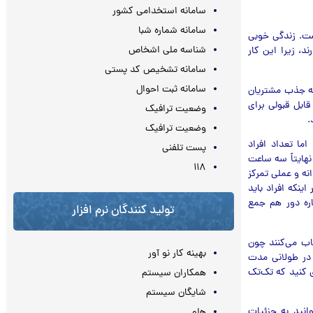
سامانه استخدامی کشور
سامانه شماره شبا
ست. زندگی خوبی
شناسه ملی اشخاص
د، زیرا این کار
سامانه تشخیص کد پستی
سامانه ثبت احوال
ه جذب مشتریان
ابل قبولی برای
وضعیت ترافیک
.
وضعیت ترافیک
ما تعداد افراد
پست تلفنی
د، نهایتاً سه ساعت
۱۱۸
ه و عملی تمرکز
اینکه افراد باید
اره دور هم جمع
تولید کنندگان نرم افزار
ناب می‌کنند چون
بهینه کار نو آور
در طولانی مدت
ی کنید که تک‌تک
همکاران سیستم
شایگان سیستم
وانید به جزئیات
هلو