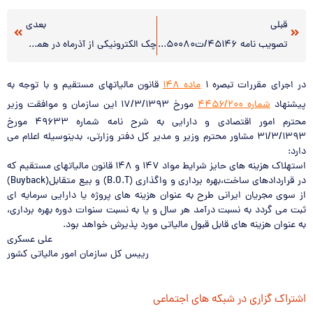
قبلی
بعدی
تصویب نامه ۴۵۱۴۶/ت۵۰۰۸۰ه مورخ ۹۳/۴/۲۴(آیین‌نامه اجرایی ماده (۲۶) قانون ارتقای سلامت نظام اداری و مقابله با فساد)
چک الکترونیکی از آذرماه در همه بانک‌ها
در اجرای مقررات تبصره ۱
ماده ۱۴۸
قانون مالیاتهای مستقیم و با توجه به
پیشنهاد
شماره ۴۴۵۶/۲۰۰
مورخ ۱۷/۳/۱۳۹۳ این سازمان و موافقت وزیر
محترم امور اقتصادی و دارایی به شرح نامه شماره ۴۹۶۳۳ مورخ
۳۱/۳/۱۳۹۳ مشاور محترم وزیر و مدیر کل دفتر وزارتی، بدینوسیله اعلام می
دارد:
استهلاک هزینه های حایز شرایط مواد ۱۴۷ و ۱۴۸ قانون مالیاتهای مستقیم که
در قراردادهای ساخت،بهره برداری و واگذاری (B.O.T) و بیع متقابل(Buyback)
از سوی مجریان ایرانی طرح به عنوان هزینه های پروژه یا دارایی سرمایه ای
ثبت می گردد به نسبت درآمد هر سال و یا به نسبت سنوات دوره بهره برداری،
به عنوان هزینه های قابل قبول مالیاتی مورد پذیرش خواهد بود.
علی عسکری
رییس کل سازمان امور مالیاتی کشور
اشتراک گزاری در شبکه های اجتماعی