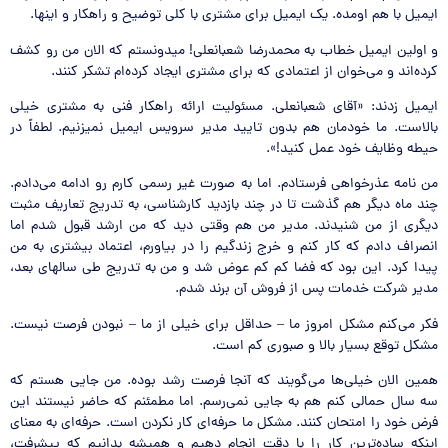
ایمیل با هم اومده. یک ایمیل برای مشتری با کلی توضیح و راهکار و اینها.
و اولین ایمیل خطاب به محمدرضا شعبانعلی! میدونستم که الان من رو کشف
کرده‌اند و می‌خوان از اعتمادی که برای مشتری ایجاد کرده‌ام تشکر کنند.
ایمیل زدند: «آقای شعبانعلی. مسئولیت ارائه راهکار فنی به مشتری خیلی
بالاست. ما خودمان هم بدون تایید مدیر سرویس ایمیل نمیزنیم. لطفاً در
حیطه وظایف خود عمل کنید!».
من نامه عذرخواهی فرستادم. اما به صورت غیر رسمی کارم رو ادامه می‌دادم.
چند ماه دیگر هم گذشت تا در چند بازدید کارشناسی، به تدریج تعاریف مثبت
دیگری از من شنیدند. مدیر من هم وقتی دید که من ارشد قبول شدم اما
انصراف دادم که کار کنم و خرج زندگیم را در بیاورم، اعتماد بیشتری به من
پیدا کرد. این بود که فضا کم کم عوض شد و من به تدریج طی سالهای بعد،‌
مدیر شرکت خدمات پس از فروش آن برند شدم.
فکر می‌کنم مشکل امروز ما – حداقل برای خیلی‌ از ما – نبودن فرصت نیست.
مشکل توقع بسیار بالا و صبوری کم است.
همین الان خیلی‌ها می‌گویند که آنجا فرصت رشد بوده. من جایی هستم که
سه سال حمالی کنم هم به جایی نمی‌رسم. اما مطمئنم که حاضر نیستند این
فرض خود را امتحان کنند. مشکل ما حرفه‌ای کار نکردن است. حرفه‌ای به معنای
اینکه ساده‌ترین کار را با دقت انجام دهیم و همیشه بدانیم که پیشرفت،‌