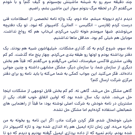
چند دقیقه سرم رو به شیشه ماشینش بچسبونم و کیف کنم! و با خودم
می‌گفتم اگر در لحظه مرگ بتونم سوار این ماشین بشم، راضیم.
دیدم دارم دیوونه میشم. ماه دوم،‌ یک واژه نامه تخصصی از اصطلاحات فنی
درست کردم (فارسی – انگلیسی – آلمانی). کامپیوتر که نبود. تو یک دفترچه
می‌نوشتم. شبها میومدم خونه تایپ می‌کردم. لپ‌تاپ‌ هم که رواج نداشت.
موبایل هم خیلی کم بود. حداقل ماها نداشتیم.
ماه سوم، شروع کردم به کد گذاری مشکلات. خیلیهاشون شبیه هم بودند. یک
دفتر برداشته بودم و اونها رو طبقه بندی می‌کردم. چهار پنج ماه گذشت. کم کم
وقتی مشتری فاکسی میفرستاد،‌ تماس می‌گرفتم و می‌گفتم که: قبلاً هم بخش
دیگری از سازمان شما، یا سازمان دیگر، مشکل مشابهی داشته و چنین جوابی
داده‌اند. فکر می‌کنید این جواب کمکی به شما می‌کنه یا باید نامه رو برای دفتر
مرکزی شرکت ارسال کنم؟
گاهی مشکل حل می‌شد. گاهی نه. کم کم بخش قابل توجهی از مشکلات اینجا
حل می‌شد. شاید یک سال شده بود که اولین اتفاق خوب افتاد. یکی از
مشتریان در نامه خودش به شرکت اصلی نوشته بود: ما قبلاً از راهنمایی های
شعبانعلی استفاده کرده‌ایم اما مشکل حل نشده.
خیلی خوشحال شدم. فکر کردن شرکت مادر،‌ اگر این نامه رو بخونه به من
جایزه می‌ده. اون زمان تازه ایمیل هم راه اندازی شده بود و تازه کامپیوتر دار
شده بودم. یادم نمیره که از داده پردازی ایمیل گرفته بودیم و دیدم که دو تا