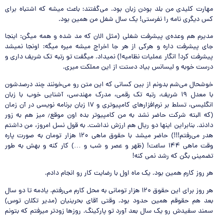
مهارت کلیدی من بلد بودن زبان بود. می‌گفتند: باعث میشه که اشتباه برای
کس دیگری نامه را نفرستی! یک سال شغل من همین بود.
مدیرم هم وعده‌ی پیشرفت شغلی (مثل الان که مد شده و همه میگن: اینجا
جای پیشرفت داره و هرکی از هر جا اخراج میشه میره میگه: اونجا نمیشد
پیشرفت کرد! انگار عملیات نظامیه!) نمیداد. میگفت تو رتبه تک شریف داری و
درست خوبه و لیسانس بیاد دستت از این مملکت میری.
خوشحال می‌شم بدونم از بین کسانی که این متن رو می‌خونند چند درصدشون
با معدل ۱۹ شریف، رتبه تک رقمی، مدرک مهندسی، آشنایی خوب با زبان
انگلیسی، تسلط بر نرم‌افزارهای کامپیوتری و ۱۷ زبان برنامه نویسی در آن زمان
(که البته شرکت حاضر نشد به من کامپیوتر بده اون موقع٫ میز هم به زور
دادند. بنابراین اینها دو ریال هم ارزش نداشت. به قول نسل امروز، من داشتم
هدر می‌رفتم!!!) حاضر میشد با حقوق ماهی ۱۲۰ هزار تومان به صورت پاره
وقت ماهی ۱۴۴ ساعت! (ظهر و عصر و شب و …) کار کنه و بهش به طور
تضمینی بگن که رشد نمی کنه!
هر روز کارم همین بود. یک ماه اول با رضایت کار رو انجام دادم.
هر روز برای این حقوق ۱۲۰ هزار تومانی به محل کارم می‌رفتم. یادمه تا دو سال
بعد هم حقوقم همین حدود بود. وقتی آقای بحرینیان (مدیر تکلان توس)
سمند سفیدش رو یک سال بعد آورد تو پارکینگ. روزها زودتر میرفتم که بتونم