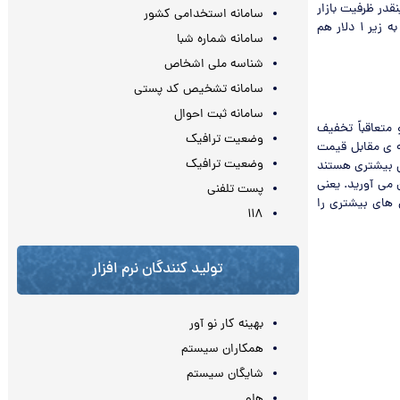
د در آینده اینقدر ظرفیت بازار
سامانه استخدامی کشور
بالا باشد تا شما بتوانید به تعداد میلیونی از این کالا به فروش برسانید قطعا قیمت خود را حتی به زیر ۱ دلار هم
سامانه شماره شبا
شناسه ملی اشخاص
سامانه تشخیص کد پستی
سامانه ثبت احوال
متعاقباً تخفیف
وضعیت ترافیک
ه ی مقابل قیمت
وضعیت ترافیک
ول بیشتری هستند
 می آورید. یعنی
پست تلفنی
 های بیشتری را
۱۱۸
تولید کنندگان نرم افزار
بهینه کار نو آور
همکاران سیستم
شایگان سیستم
هلو