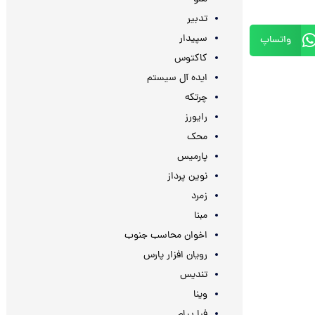
تدبیر
سپیدار
واتساپ
کاکتوس
ایده آل سیستم
چرتکه
رایورز
محک
پارمیس
نوین پرداز
زمرد
مبنا
اخوان محاسب جنوب
رویان افزار پارس
تندیس
وینا
فرا پیام