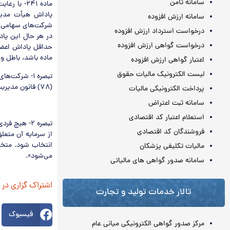
سامانه ثامن
سامانه ارزش افزوده
درخواست استرداد ارزش افزوده
در هر حال اين پا
درخواست گواهی ارزش افزوده
حداقل پاداش اعضا
ماده باشد، باطل و 
اعتبار گواهی ارزش افزوده
لیست الکترونیک مالیات حقوق
تبصره ۱‏- ش
(۷۸) قانون مديريت خدمات کشوري مصوب ۱۳۸۶.۷.۸ مي‌باشند.
پرداخت الکترونیکی مالیات
سامانه ثبت اعتراض
استعلام اعتبار کد اقتصادی
تبصره ۲‏- ه
فروشندگان کد اقتصادی
از سرمايه آن متع
انتخاب شود. متخل
مالیات تکلیفی پزشکان
مي‌شود».‏
سامانه صدور گواهی های مالیاتی
اشتراک گزاری در
تالار خدمات تولید و تجارت
فیسبوک
مرکز صدور گواهی الکترونیکی میانی عام