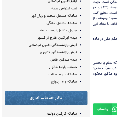
ابلاغ تامین اجتماعی
لي شرکت که ممکن است جهت
پاداش هيأت مديره در نظر گرفته شود، به هيچ وجه نبايد در شرکت‌هاي سهامي عام از سه درصد (۳٪) و در
ثبت اعتراض بیمه
رداخت است، تجاوز کند.
سامانه مشاغل سخت و زیان آور
عضو غيرموظف از
سامانه مشاغل خانگی
لف با مفاد اين
جدول مشاغل لیست بیمه
بیمه ایرانیان خارج از کشور
کم مقرر در ماده
فیش بازنشستگان تامین اجتماعی
فیش بازنشستگان کشوری
بیمه شدگان خاص
 که تمام يا بخشي
حساب یارانه خانوار
عضو هيأت مديره
وه مذکور محکوم
سامانه سهام عدالت
سامانه وام ازدواج
تالار خدمات اداری
واتساپ
سامانه کارکنان دولت