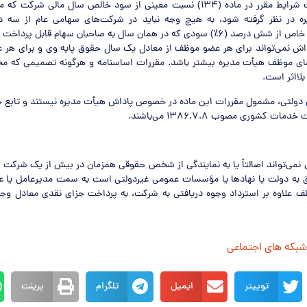
ماده ۲۴۱‏- با رعايت شرايط مقرر در ماده (۱۳۴) نسبت معيني از سود خالص سال ما
شرکت‌هاي سهامي خاص از شش درصد (۶٪) سودي که در همان سال به صاحبان سهام قابل پ
داش نمي‌تواند براي هر عضو موظف از معادل يک سال حقوق پايه وي و براي هر 
ي موظف هيأت مديره بيشتر باشد. مقررات اساسنامه و هرگونه تصميمي که مخا
بلااثر است.
رکت‌هاي دولتي، مشمول مقررات اين ماده در خصوص پاداش هيأت مديره نيستند و تابع ح
يچ فردي نمي‌تواند اصالتاً يا به نمايندگي از شخص حقوقي همزمان در بيش از يک شرکت
لق به دولت يا نهادها يا مؤسسات عمومي غيردولتي است به سمت مديرعامل يا 
ف علاوه بر استرداد وجوه دريافتي به شرکت، به پرداخت جزاي نقدي معادل وج
 شبکه های اجتماعی
توییتر
ایمیل
تلگرام
پرینت