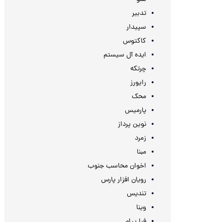
تدبیر
سپیدار
کاکتوس
ایده آل سیستم
چرتکه
رایورز
محک
پارمیس
نوین پرداز
زمرد
مبنا
اخوان محاسب جنوب
رویان افزار پارس
تندیس
وینا
فرا پیام