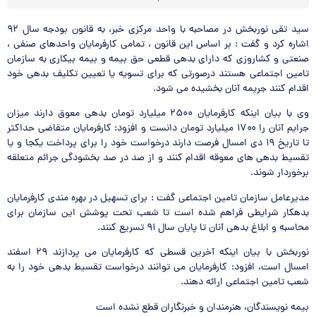
سید تقی نوربخش
در
مصاحبه با واحد مرکزی خبر، به قانون بودجه سال ۹۲
اشاره کرد و گفت : بر اساس این قانون ، تمامی کارفرمایان واحدهای صنفی ،
صنعتی و کشاروزی که دا
را
ی بدهی قطعی حق بیمه و بیمه بیکاری به سازمان
تامین اجتماعی هستند
در
صورتی که ب
را
ی تسویه یا تعیین تکلیف بدهی خود
اقدام کنند جریمه آنان بخشیده می شود.
وی با بیان اینکه کارفرمایان ۲۵۰۰ میلیارد تومان بدهی معوق دارند میزان
ج
را
یم آنان
را
۱۷۰۰ میلیارد تومان دانست و افزود: کارفرمایان متقاضی حداکثر
تا تاریخ ۱۹ دی امسال فرصت دارند
در
خواست خود
را
ب
را
ی پرداخت یکجا و یا
تقسیط بدهی های معوقه اقدام کنند و از صد
در
صد بخشودگی ج
را
ئم متعلقه
برخوردار شوند.
مدیرعامل سازمان تامین اجتماعی گفت : ب
را
ی تسهیل
در
بهره مندی کارفرمایان
بدهکار ش
را
یطی ف
را
هم شده است تا شعب تحت پوشش این سازمان ب
را
ی
محاسبه و ابلاغ بدهی آنان تا پایان سال ۹۱ تسریع کنند.
نوربخش با بیان اینکه آخرین قسطی که کارفرمایان می پردازند ۲۹ اسفند
امسال است، افزود: کارفرمایان می توانند
در
خواست تقسیط بدهی خود
را
به
شعب تامین اجتماعی ا
را
ئه دهند.
بیمه نویسندگان، هنرمندان و خبرنگا
را
ن قطع نشده است