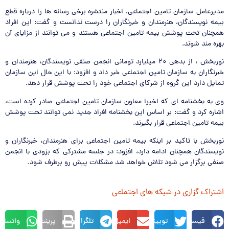
مدیرعامل سازمان تامین اجتماعی، اخبار منتشره برخی رسانه ها
را
در
باره قطع
بیمه نویسندگان، هنرمندان و خبرنگا
را
ن
را
در
ست ندانست و گفت: این اف
را
د
همچنان تحت پوشش بیمه تامین اجتماعی هستند و می توانند از مزایای آن
بهره مند شوند.
نوربخش ، از بدهی ۲۰ میلیارد تومانی انجمن صنفی نویسندگان، هنرمندان و
خبرنگا
را
ن به سازمان تامین اجتماعی خبر داد و افزود: با این حال این سازمان
تمایل دارد این گروه از شرکای اجتماعی خود
را
تحت پوشش ق
را
ر دهد.
وی به بخشنامه ای که اخی
را
معاون سازمان تامین اجتماعی صا
در
کرده است،
اشاره کرد و گفت: بر اساس این بخشنامه اف
را
د جدید نمی توانند تحت پوشش
بیمه تامین اجتماعی ق
را
ر بگیرند.
نوربخش با تاکید بر اینکه بیمه تامین اجتماعی ب
را
ی هنرمندان، خبرنگا
را
ن و
نویسندگان همچنان ادامه دارد، افزود:
در
جلسه مشترکی که بزودی با انجمن
صنفی برگزار می شود تلاش خواهد شد مشکلات پیش رو برطرف شود.
اشتراک گزاری در شبکه های اجتماعی
فیسبوک
توییتر
ایمیل
تلگرام
پرینت
واتساپ